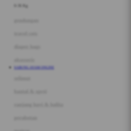
0-36 Kg
gendongan
travel cots
diaper bags
aksesoris
SABUNG AYAM ONLINE
selimut
bantal & sprei
ranjang bayi & balita
perabotan
matras