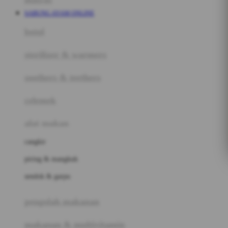
SABUNG AYAM ONLINE
botol
sterilizer & warmers
soothers & teethers
celemek
alat makan
cangkir
piring & mangkuk
sendok & garpu
pengolah makanan
makanan & multivitamin